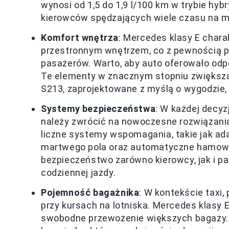
wynosi od 1,5 do 1,9 l/100 km w trybie hyb
kierowców spędzających wiele czasu na mi
Komfort wnętrza
: Mercedes klasy E char
przestronnym wnętrzem, co z pewnością po
pasażerów. Warto, aby auto oferowało odpo
Te elementy w znacznym stopniu zwiększają
S213, zaprojektowane z myślą o wygodzie,
Systemy bezpieczeństwa
: W każdej decy
należy zwrócić na nowoczesne rozwiązani
liczne systemy wspomagania, takie jak a
martwego pola oraz automatyczne hamowa
bezpieczeństwo zarówno kierowcy, jak i 
codziennej jazdy.
Pojemność bagażnika
: W kontekście taxi
przy kursach na lotniska. Mercedes klasy E
swobodne przewożenie większych bagaży.