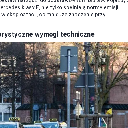
i zestaw narzędzi do podstawowych napraw. Pojazdy 
cedes klasy E, nie tylko spełniają normy emisji
 w eksploatacji, co ma duże znaczenie przy
gorystyczne wymogi techniczne