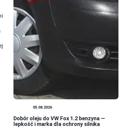
mi
a
ej
SILNIK
05.08.2026
Dobór oleju do VW Fox 1.2 benzyna —
lepkość i marka dla ochrony silnika