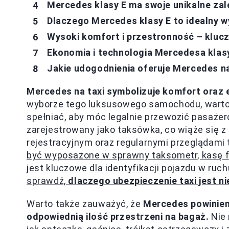
Mercedes klasy E ma swoje unikalne zal
Dlaczego Mercedes klasy E to idealny 
Wysoki komfort i przestronność – kluc
Ekonomia i technologia Mercedesa klas
Jakie udogodnienia oferuje Mercedes n
Mercedes na taxi symbolizuje komfort oraz 
wyborze tego luksusowego samochodu, warto 
spełniać, aby móc legalnie przewozić pasaże
zarejestrowany jako taksówka, co wiąże się 
rejestracyjnym oraz regularnymi przeglądami
być wyposażone w sprawny taksometr, kasę fi
jest kluczowe dla identyfikacji pojazdu w ruc
sprawdź,
dlaczego ubezpieczenie taxi jest n
Warto także zauważyć, że
Mercedes powinien
odpowiednią ilość przestrzeni na bagaż.
Nie 