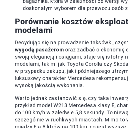
bagażnika, która w zależności od wersji wy
doskonałym wyborem dla przewozu osób z
Porównanie kosztów eksploata
modelami
Decydując się na prowadzenie taksówki, częst
wygodę pasażerom
oraz zadbać o ekonomię ek
swoją elegancją i osiągami, staje się istotny
modelami, takimi jak Toyota Corolla czy Sko
w przypadku zakupu, jak i późniejszego utrzym
luksusowy charakter Mercedesa rekompensuj
wysoką jakością wykonania.
Warto jednak zastanowić się, czy taka inwest
przykład model W213 Mercedesa klasy E, char
do 100 km/h w zaledwie 5,8 sekundy. To niewą
szczególnie w ruchliwych miastach. Mimo to w
między 6 a 8 litrów na 100 km, co jest wyższ