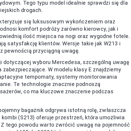
rydowym. Tego typu model idealnie sprawdzi się dla
ejskich drogach.
akteryzuje się luksusowym wykończeniem oraz
dnosi komfort podróży zarówno kierowcy, jak i
wiednią ilość miejsca na nogi oraz wygodne fotele.
 satysfakcję klientów. Wersje takie jak W213 i
 z pewnością przyciągną uwagę.
zji dotyczącej wyboru Mercedesa, szczególną uwagę
a zabezpieczające. W modelu klasy E znajdziemy
daptacyjne tempomaty, systemy monitorowania
nie. Te technologie znacznie podnoszą
pasażerów, co ma kluczowe znaczenie podczas
, pojemny bagażnik odgrywa istotną rolę, zwłaszcza
 kombi (S213) oferuje przestrzeń, która umożliwia
 Z tego powodu warto zwrócić uwagę na pojemność