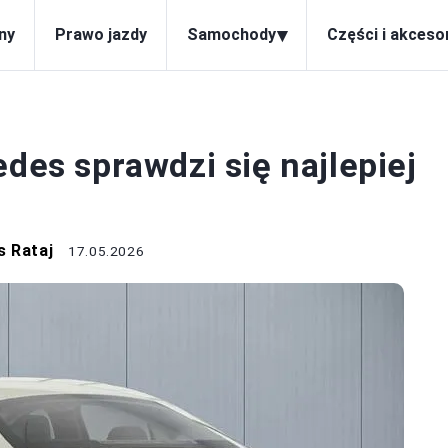
▾
ny
Prawo jazdy
Samochody
Części i akceso
AMOCHODY
edes sprawdzi się najlepiej
s Rataj
17.05.2026