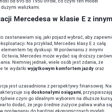
nosi od 695 do 1950 litrów, co czyni ten model
 dużymi walizkami.
cji Mercedesa w klasie E z innym
o zastanawiam się, jaki pojazd wybrać, aby zapewn
sploatacji. Na przykład, Mercedes klasy E z całą
m elementem tej dyskusji. W porównaniu z innymi
da Octavia, Mercedes może wydać się droższy zarów
ania. Niemniej jednak, wiele osób jest zdania, że
e te wydatki
wyjątkowym komfortem jazdy
oraz
ycja jest uzasadniona z perspektywy finansowej. Na
akteryzuje się
doskonałymi osiągami
, przyspieszaj
tpliwie czyni go idealnym wyborem na dłuższe kursy
arto dodać, że jego średnie zużycie paliwa waha si
e w porównaniu do bardziej ekonomicznych modeli,