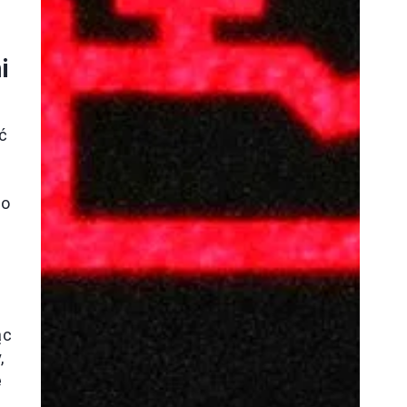
i
ić
no
ąc
,
ę