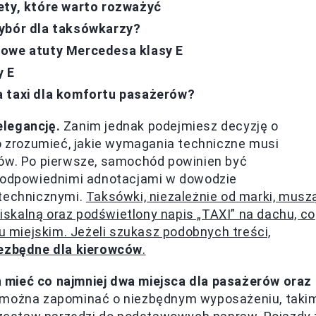
ety, które warto rozważyć
wybór dla taksówkarzy?
zowe atuty Mercedesa klasy E
y E
a taxi dla komfortu pasażerów?
elegancję.
Zanim jednak podejmiesz decyzję o
zrozumieć, jakie wymagania techniczne musi
rów. Po pierwsze, samochód powinien być
z odpowiednimi adnotacjami w dowodzie
 technicznymi.
Taksówki, niezależnie od marki, musz
skalną oraz podświetlony napis „TAXI” na dachu, co
hu miejskim. Jeżeli szukasz podobnych treści,
iezbędne dla kierowców
.
 mieć co najmniej dwa miejsca dla pasażerów oraz
można zapominać o niezbędnym wyposażeniu, taki