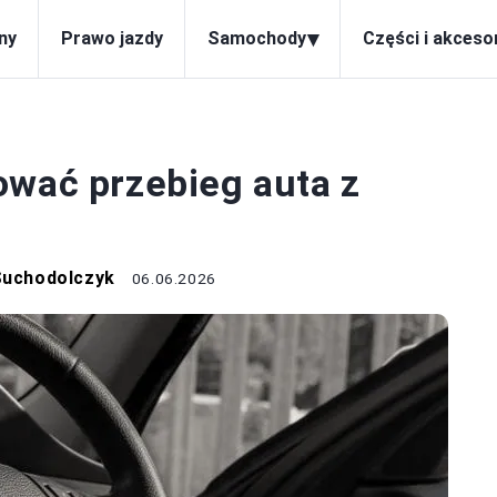
▾
ny
Prawo jazdy
Samochody
Części i akceso
OTORYZACJA
ować przebieg auta z
Suchodolczyk
06.06.2026