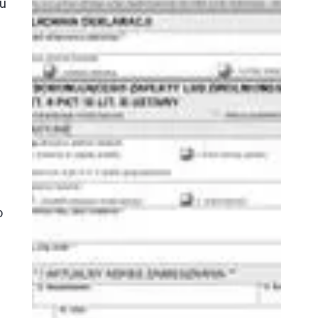
du
,
o