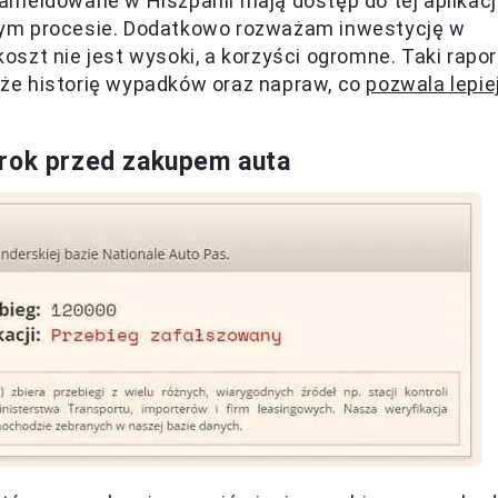
zameldowane w Hiszpanii mają dostęp do tej aplikacji
tym procesie. Dodatkowo rozważam inwestycję w
koszt nie jest wysoki, a korzyści ogromne. Taki rapor
akże historię wypadków oraz napraw, co
pozwala lepie
krok przed zakupem auta