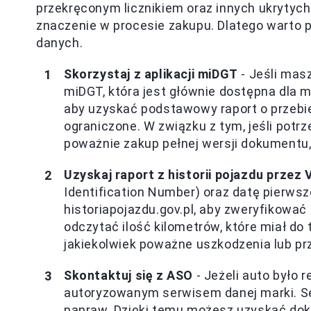
przekręconym licznikiem oraz innych ukrytyc
znaczenie w procesie zakupu. Dlatego warto 
danych.
Skorzystaj z aplikacji miDGT
- Jeśli masz
miDGT, która jest głównie dostępna dla
aby uzyskać podstawowy raport o przebi
ograniczone. W związku z tym, jeśli potr
poważnie zakup pełnej wersji dokumentu, 
Uzyskaj raport z historii pojazdu przez 
Identification Number) oraz datę pierwsz
historiapojazdu.gov.pl, aby zweryfikow
odczytać ilość kilometrów, które miał do 
jakiekolwiek poważne uszkodzenia lub pr
Skontaktuj się z ASO
- Jeżeli auto było 
autoryzowanym serwisem danej marki. Se
napraw. Dzięki temu możesz uzyskać dok