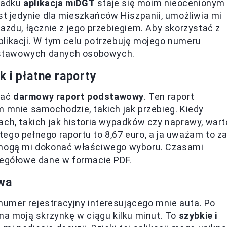
ypadku
aplikacja miDGT
staje się moim nieocenionym
st jedynie dla mieszkańców Hiszpanii, umożliwia mi
azdu, łącznie z jego przebiegiem. Aby skorzystać z
plikacji. W tym celu potrzebuję mojego numeru
podstawowych danych osobowych.
 i płatne raporty
mać
darmowy raport podstawowy
. Ten raport
m mnie samochodzie, takich jak przebieg. Kiedy
ach, takich jak historia wypadków czy naprawy, wart
ego pełnego raportu to 8,67 euro, a ja uważam to z
pomogą mi dokonać właściwego wyboru. Czasami
zegółowe dane w formacie PDF.
awa
umer rejestracyjny interesującego mnie auta. Po
 na moją skrzynkę w ciągu kilku minut. To
szybkie i