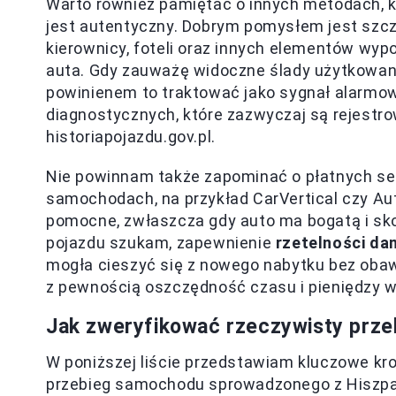
Warto również pamiętać o innych metodach, k
jest autentyczny. Dobrym pomysłem jest szcz
kierownicy, foteli oraz innych elementów wyp
auta. Gdy zauważę widoczne ślady użytkowania
powinienem to traktować jako sygnał alarmow
diagnostycznych, które zazwyczaj są rejestr
historiapojazdu.gov.pl.
Nie powinnam także zapominać o płatnych ser
samochodach, na przykład CarVertical czy Au
pomocne, zwłaszcza gdy auto ma bogatą i skom
pojazdu szukam, zapewnienie
rzetelności da
mogła cieszyć się z nowego nabytku bez obaw
z pewnością oszczędność czasu i pieniędzy w
Jak zweryfikować rzeczywisty prze
W poniższej liście przedstawiam kluczowe kr
przebieg samochodu sprowadzonego z Hiszpani