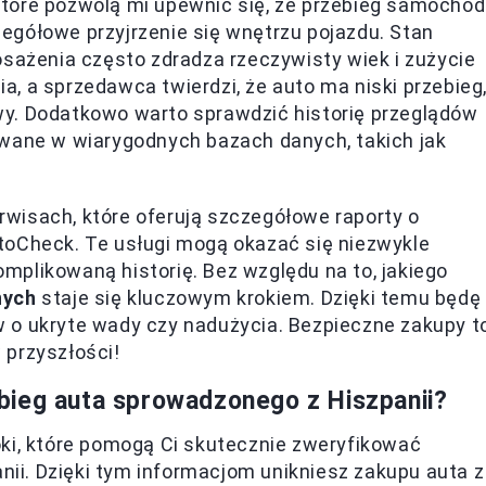
tóre pozwolą mi upewnić się, że przebieg samocho
egółowe przyjrzenie się wnętrzu pojazdu. Stan
osażenia często zdradza rzeczywisty wiek i zużycie
, a sprzedawca twierdzi, że auto ma niski przebieg
y. Dodatkowo warto sprawdzić historię przeglądów
owane w wiarygodnych bazach danych, takich jak
wisach, które oferują szczegółowe raporty o
toCheck. Te usługi mogą okazać się niezwykle
plikowaną historię. Bez względu na to, jakiego
nych
staje się kluczowym krokiem. Dzięki temu będę
 o ukryte wady czy nadużycia. Bezpieczne zakupy t
 przyszłości!
bieg auta sprowadzonego z Hiszpanii?
oki, które pomogą Ci skutecznie zweryfikować
i. Dzięki tym informacjom unikniesz zakupu auta z