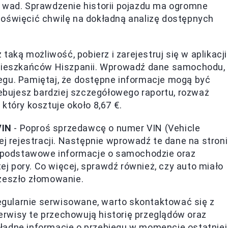
h wad. Sprawdzenie historii pojazdu ma ogromne
poświęcić chwilę na dokładną analizę dostępnych
 taką możliwość, pobierz i zarejestruj się w aplikacji
 mieszkańców Hiszpanii. Wprowadź dane samochodu,
egu. Pamiętaj, że dostępne informacje mogą być
zebujesz bardziej szczegółowego raportu, rozważ
który kosztuje około 8,67 €.
VIN
- Poproś sprzedawcę o numer VIN (Vehicle
ej rejestracji. Następnie wprowadź te dane na stron
ać podstawowe informacje o samochodzie oraz
tej pory. Co więcej, sprawdź również, czy auto miało
zeszło złomowanie.
regularnie serwisowane, warto skontaktować się z
rwisy te przechowują historię przeglądów oraz
ładne informacje o przebiegu w momencie ostatniej