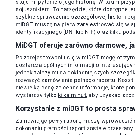
staje mi pytanie o jego historię. W takim prz
sojusznikiem. To narzędzie, które dostępne je
szybkie sprawdzenie szczegółowej historii poj
miDGT, muszę najpierw zarejestrować się w a
identyfikacyjnego (DNI lub NIF) oraz kilku 
MiDGT oferuje zarówno darmowe, jak
Po zarejestrowaniu się w miDGT mogę otrzy
dostarcza ogólnych informacji o interesujący
jednak zależy mi na dokładniejszych szczegół
rozważyć zamówienie pełnego raportu. Koszt t
niewielką cenę za cenne informacje, które 
wystarczy tylko
kilka minut
, aby uzyskać szc
Korzystanie z miDGT to prosta spr
Zamawiając pełny raport, muszę wprowadzić n
dokonaniu płatności raport zostaje przesłany