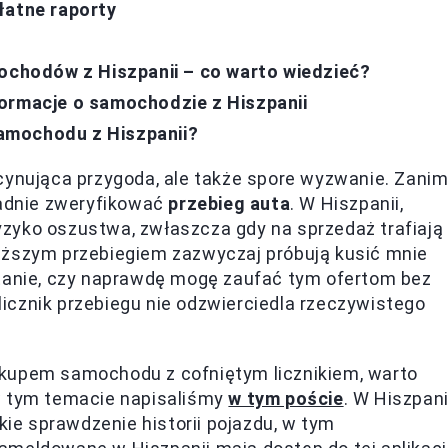
łatne raporty
mochodów z Hiszpanii – co warto wiedzieć?
ormacje o samochodzie z Hiszpanii
amochodu z Hiszpanii?
cynująca przygoda, ale także spore wyzwanie. Zani
ładnie zweryfikować
przebieg auta
. W Hiszpanii,
 ryzyko oszustwa, zwłaszcza gdy na sprzedaż trafiają
iższym przebiegiem zazwyczaj próbują kusić mnie
ytanie, czy naprawdę mogę zaufać tym ofertom bez
icznik przebiegu nie odzwierciedla rzeczywistego
akupem samochodu z cofniętym licznikiem, warto
w tym temacie napisaliśmy
w tym poście
. W Hiszpani
kie sprawdzenie historii pojazdu, w tym