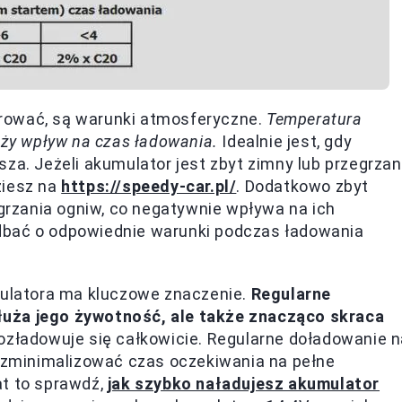
rować, są warunki atmosferyczne.
Temperatura
uży wpływ na czas ładowania.
Idealnie jest, gdy
za. Jeżeli akumulator jest zbyt zimny lub przegrzan
ziesz na
https://speedy-car.pl/
. Dodatkowo zbyt
rzania ogniw, co negatywnie wpływa na ich
dbać o odpowiednie warunki podczas ładowania
latora ma kluczowe znaczenie.
Regularne
łuża jego żywotność, ale także znacząco skraca
rozładowuje się całkowicie. Regularne doładowanie 
zminimalizować czas oczekiwania na pełne
at to sprawdź,
jak szybko naładujesz akumulator