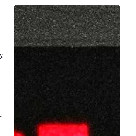
y,
na