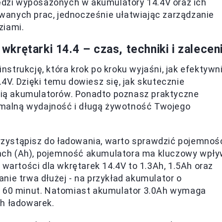
ędzi wyposażonych w akumulatory 14.4V oraz ich
anych prac, jednocześnie ułatwiając zarządzanie
ziami.
rętarki 14.4 – czas, techniki i zalecen
strukcję, która krok po kroku wyjaśni, jak efektywn
4V. Dzięki temu dowiesz się, jak skutecznie
ią akumulatorów. Ponadto poznasz praktyczne
malną wydajność i długą żywotność Twojego
zystąpisz do ładowania, warto sprawdzić pojemnoś
ch (Ah), pojemność akumulatora ma kluczowy wpł
 wartości dla wkrętarek 14.4V to 1.3Ah, 1.5Ah oraz
nie trwa dłużej - na przykład akumulator o
o 60 minut. Natomiast akumulator 3.0Ah wymaga
ch ładowarek.