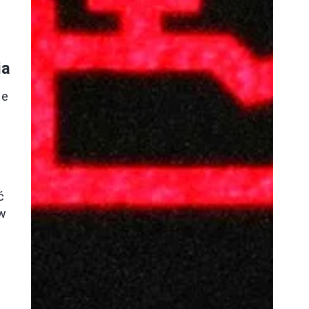
ia
ie
ć
yw