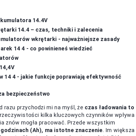
akumulatora 14.4V
arki 14.4 – czas, techniki i zalecenia
mulatorów wkrętarki - najważniejsze zasady
rek 14 4 - co powinieneś wiedzieć
latorów
14,4V
14 4 - jakie funkcje poprawiają efektywność
sza bezpieczeństwo
d razu przychodzi mi na myśl, że
czas ładowania to
 rzeczywistości kilka kluczowych czynników wpływa
eria znów mogła pracować. Przede wszystkim
odzinach (Ah), ma istotne znaczenie
. Im większa