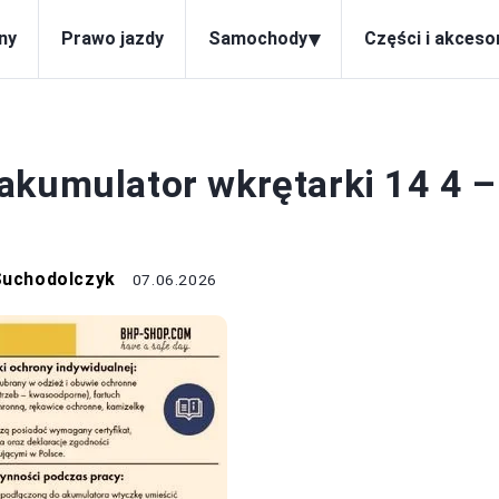
▾
ny
Prawo jazdy
Samochody
Części i akceso
KUMULATOR
akumulator wkrętarki 14 4 –
Suchodolczyk
07.06.2026