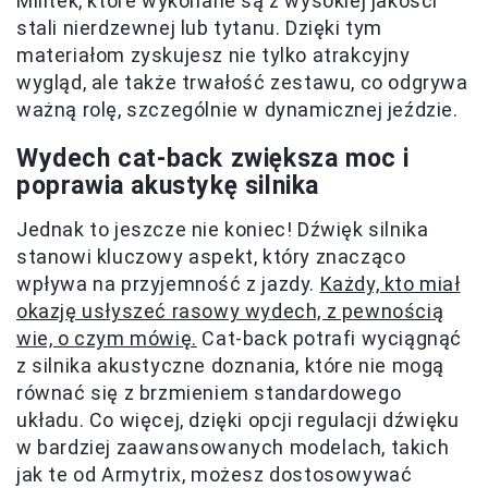
Milltek, które wykonane są z wysokiej jakości
stali nierdzewnej lub tytanu. Dzięki tym
materiałom zyskujesz nie tylko atrakcyjny
wygląd, ale także trwałość zestawu, co odgrywa
ważną rolę, szczególnie w dynamicznej jeździe.
Wydech cat-back zwiększa moc i
poprawia akustykę silnika
Jednak to jeszcze nie koniec! Dźwięk silnika
stanowi kluczowy aspekt, który znacząco
wpływa na przyjemność z jazdy.
Każdy, kto miał
okazję usłyszeć rasowy wydech, z pewnością
wie, o czym mówię.
Cat-back potrafi wyciągnąć
z silnika akustyczne doznania, które nie mogą
równać się z brzmieniem standardowego
układu. Co więcej, dzięki opcji regulacji dźwięku
w bardziej zaawansowanych modelach, takich
jak te od Armytrix, możesz dostosowywać